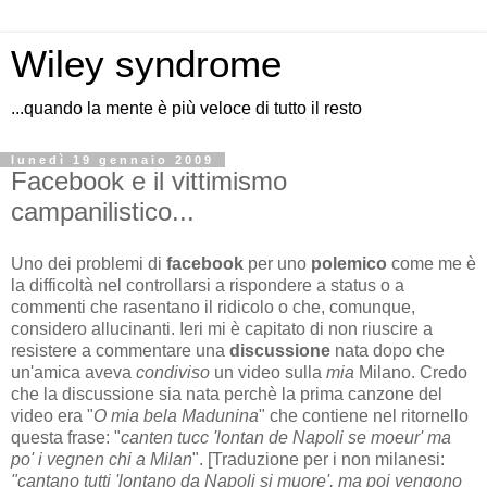
Wiley syndrome
...quando la mente è più veloce di tutto il resto
lunedì 19 gennaio 2009
Facebook e il vittimismo
campanilistico...
Uno dei problemi di
facebook
per uno
polemico
come me è
la difficoltà nel controllarsi a rispondere a status o a
commenti che rasentano il ridicolo o che, comunque,
considero allucinanti. Ieri mi è capitato di non riuscire a
resistere a commentare una
discussione
nata dopo che
un'amica aveva
condiviso
un video sulla
mia
Milano. Credo
che la discussione sia nata perchè la prima canzone del
video era "
O mia bela Madunina
" che contiene nel ritornello
questa frase: "
canten tucc 'lontan de Napoli se moeur' ma
po' i vegnen chi a Milan
".
[Traduzione per i non milanesi:
"cantano tutti 'lontano da Napoli si muore', ma poi vengono