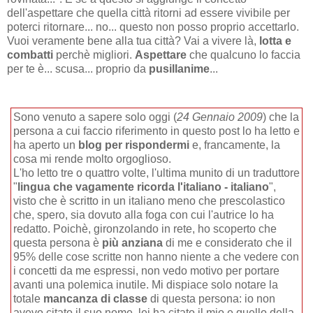
dell'aspettare che quella città ritorni ad essere vivibile per
poterci ritornare... no... questo non posso proprio accettarlo.
Vuoi veramente bene alla tua città? Vai a vivere là,
lotta e
combatti
perchè migliori.
Aspettare
che qualcuno lo faccia
per te è... scusa... proprio da
pusillanime
...
Sono venuto a sapere solo oggi (
24 Gennaio 2009
) che la
persona a cui faccio riferimento in questo post lo ha letto e
ha aperto un
blog per rispondermi
e, francamente, la
cosa mi rende molto orgoglioso.
L'ho letto tre o quattro volte, l'ultima munito di un traduttore
"
lingua che vagamente ricorda l'italiano - italiano
",
visto che è scritto in un italiano meno che prescolastico
che, spero, sia dovuto alla foga con cui l'autrice lo ha
redatto. Poichè, gironzolando in rete, ho scoperto che
questa persona è
più anziana
di me e considerato che il
95% delle cose scritte non hanno niente a che vedere con
i concetti da me espressi, non vedo motivo per portare
avanti una polemica inutile. Mi dispiace solo notare la
totale
mancanza di classe
di questa persona: io non
avevo citato il suo nome, lei ha citato il mio e quello della