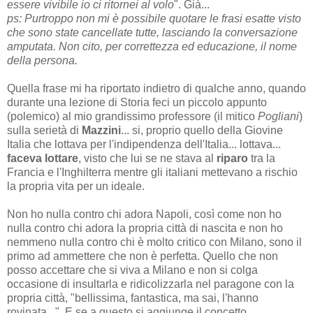
essere vivibile io ci ritornei al volo
". Già...
ps: Purtroppo non mi è possibile quotare le frasi esatte visto
che sono state cancellate tutte, lasciando la conversazione
amputata. Non cito, per correttezza ed educazione, il nome
della persona.
Quella frase mi ha riportato indietro di qualche anno, quando
durante una lezione di Storia feci un piccolo appunto
(polemico) al mio grandissimo professore (il mitico
Pogliani
)
sulla serietà di
Mazzini
... si, proprio quello della Giovine
Italia che lottava per l'indipendenza dell'Italia... lottava...
faceva lottare
, visto che lui se ne stava al
riparo
tra la
Francia e l'Inghilterra mentre gli italiani mettevano a rischio
la propria vita per un ideale.
Non ho nulla contro chi adora Napoli, così come non ho
nulla contro chi adora la propria città di nascita e non ho
nemmeno nulla contro chi è molto critico con Milano, sono il
primo ad ammettere che non è perfetta. Quello che non
posso accettare che si viva a Milano e non si colga
occasione di insultarla e ridicolizzarla nel paragone con la
propria città, "bellissima, fantastica, ma sai, l'hanno
rovinata...". E se a questo si aggiunge il concetto