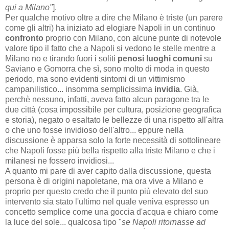
qui a Milano"
]
.
Per qualche motivo oltre a dire che Milano è triste (un parere
come gli altri) ha iniziato ad elogiare Napoli in un continuo
confronto
proprio con Milano, con alcune punte di notevole
valore tipo il fatto che a Napoli si vedono le stelle mentre a
Milano no e tirando fuori i soliti
penosi luoghi comuni
su
Saviano e Gomorra che sì, sono molto di moda in questo
periodo, ma sono evidenti sintomi di un vittimismo
campanilistico... insomma semplicissima
invidia
. Già,
perchè nessuno, infatti, aveva fatto alcun paragone tra le
due città (cosa impossibile per cultura, posizione geografica
e storia), negato o esaltato le bellezze di una rispetto all'altra
o che uno fosse invidioso dell'altro... eppure nella
discussione è apparsa solo la forte necessità di sottolineare
che Napoli fosse più bella rispetto alla triste Milano e che i
milanesi ne fossero invidiosi...
A quanto mi pare di aver capito dalla discussione, questa
persona è di origini napoletane, ma ora vive a Milano e
proprio per questo credo che il punto più elevato del suo
intervento sia stato l'ultimo nel quale veniva espresso un
concetto semplice come una goccia d'acqua e chiaro come
la luce del sole... qualcosa tipo "
se Napoli ritornasse ad