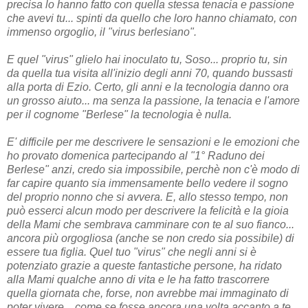
precisa lo hanno fatto con quella stessa tenacia e passione
che avevi tu... spinti da quello che loro hanno chiamato, con
immenso orgoglio, il "virus berlesiano".
E quel "virus" glielo hai inoculato tu, Soso... proprio tu, sin
da quella tua visita all'inizio degli anni 70, quando bussasti
alla porta di Ezio. Certo, gli anni e la tecnologia danno ora
un grosso aiuto... ma senza la passione, la tenacia e l'amore
per il cognome "Berlese" la tecnologia è nulla.
E' difficile per me descrivere le sensazioni e le emozioni che
ho provato domenica partecipando al "1° Raduno dei
Berlese" anzi, credo sia impossibile, perchè non c'è modo di
far capire quanto sia immensamente bello vedere il sogno
del proprio nonno che si avvera. E, allo stesso tempo, non
può esserci alcun modo per descrivere la felicità e la gioia
della Mami che sembrava camminare con te al suo fianco...
ancora più orgogliosa (anche se non credo sia possibile) di
essere tua figlia. Quel tuo "virus" che negli anni si è
potenziato grazie a queste fantastiche persone, ha ridato
alla Mami qualche anno di vita e le ha fatto trascorrere
quella giornata che, forse, non avrebbe mai immaginato di
poter vivere... come se fosse ancora una volta accanto a te.