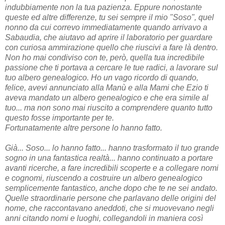
indubbiamente non la tua pazienza. Eppure nonostante
queste ed altre differenze, tu sei sempre il mio "Soso", quel
nonno da cui correvo immediatamente quando arrivavo a
Sabaudia, che aiutavo ad aprire il laboratorio per guardare
con curiosa ammirazione quello che riuscivi a fare là dentro.
Non ho mai condiviso con te, però, quella tua incredibile
passione che ti portava a cercare le tue radici, a lavorare sul
tuo albero genealogico. Ho un vago ricordo di quando,
felice, avevi annunciato alla Manù e alla Mami che Ezio ti
aveva mandato un albero genealogico e che era simile al
tuo... ma non sono mai riuscito a comprendere quanto tutto
questo fosse importante per te.
Fortunatamente altre persone lo hanno fatto.
Già... Soso... lo hanno fatto... hanno trasformato il tuo grande
sogno in una fantastica realtà... hanno continuato a portare
avanti ricerche, a fare incredibili scoperte e a collegare nomi
e cognomi, riuscendo a costruire un albero genealogico
semplicemente fantastico, anche dopo che te ne sei andato.
Quelle straordinarie persone che parlavano delle origini del
nome, che raccontavano aneddoti, che si muovevano negli
anni citando nomi e luoghi, collegandoli in maniera così