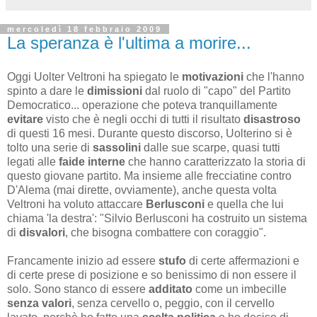
mercoledì 18 febbraio 2009
La speranza è l'ultima a morire...
Oggi Uolter Veltroni ha spiegato le
motivazioni
che l'hanno
spinto a dare le
dimissioni
dal ruolo di "capo" del Partito
Democratico... operazione che poteva tranquillamente
evitare
visto che è negli occhi di tutti il risultato
disastroso
di questi 16 mesi. Durante questo discorso, Uolterino si è
tolto una serie di
sassolini
dalle sue scarpe, quasi tutti
legati alle
faide interne
che hanno caratterizzato la storia di
questo giovane partito. Ma insieme alle frecciatine contro
D'Alema (mai dirette, ovviamente), anche questa volta
Veltroni ha voluto attaccare
Berlusconi
e quella che lui
chiama 'la destra': "Silvio Berlusconi ha costruito un sistema
di
disvalori
, che bisogna combattere con coraggio".
Francamente inizio ad essere
stufo
di certe affermazioni e
di certe prese di posizione e so benissimo di non essere il
solo. Sono stanco di essere
additato
come un imbecille
senza valori
, senza cervello o, peggio, con il cervello