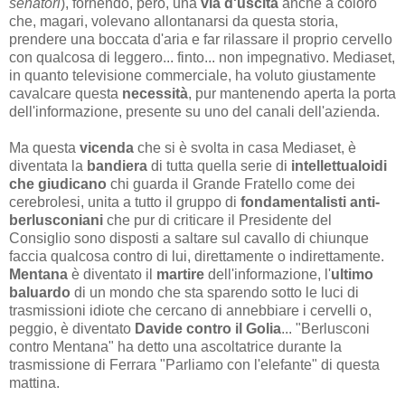
senatori
), fornendo, però, una
via d'uscita
anche a coloro
che, magari, volevano allontanarsi da questa storia,
prendere una boccata d'aria e far rilassare il proprio cervello
con qualcosa di leggero... finto... non impegnativo. Mediaset,
in quanto televisione commerciale, ha voluto giustamente
cavalcare questa
necessità
, pur mantenendo aperta la porta
dell'informazione, presente su uno del canali dell'azienda.
Ma questa
vicenda
che si è svolta in casa Mediaset, è
diventata la
bandiera
di tutta quella serie di
intellettualoidi
che giudicano
chi guarda il Grande Fratello come dei
cerebrolesi, unita a tutto il gruppo di
fondamentalisti anti-
berlusconiani
che pur di criticare il Presidente del
Consiglio sono disposti a saltare sul cavallo di chiunque
faccia qualcosa contro di lui, direttamente o indirettamente.
Mentana
è diventato il
martire
dell'informazione, l'
ultimo
baluardo
di un mondo che sta sparendo sotto le luci di
trasmissioni idiote che cercano di annebbiare i cervelli o,
peggio, è diventato
Davide contro il Golia
... "Berlusconi
contro Mentana" ha detto una ascoltatrice durante la
trasmissione di Ferrara "Parliamo con l'elefante" di questa
mattina.