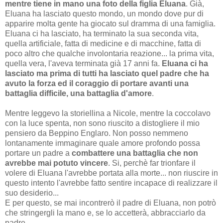
mentre tiene in mano una foto della figlia Eluana
. Già,
Eluana ha lasciato questo mondo, un mondo dove pur di
apparire molta gente ha giocato sul dramma di una famiglia.
Eluana ci ha lasciato, ha terminato la sua seconda vita,
quella artificiale, fatta di medicine e di macchine, fatta di
poco altro che qualche involontaria reazione... la prima vita,
quella vera, l'aveva terminata già 17 anni fa.
Eluana ci ha
lasciato ma prima di tutti ha lasciato quel padre che ha
avuto la forza ed il coraggio di portare avanti una
battaglia difficile, una battaglia d'amore
.
Mentre leggevo la storiellina a Nicole, mentre la coccolavo
con la luce spenta, non sono riuscito a distogliere il mio
pensiero da Beppino Englaro. Non posso nemmeno
lontanamente immaginare quale amore profondo possa
portare un padre a
combattere una battaglia che non
avrebbe mai potuto vincere
. Si, perchè far trionfare il
volere di Eluana l'avrebbe portata alla morte... non riuscire in
questo intento l'avrebbe fatto sentire incapace di realizzare il
suo desiderio...
E per questo, se mai incontrerò il padre di Eluana, non potrò
che stringergli la mano e, se lo accetterà, abbracciarlo da
padre.