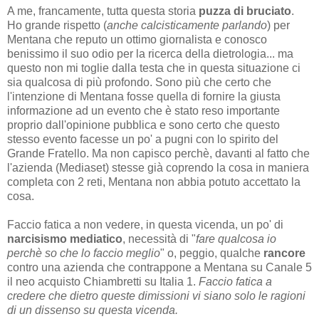
A me, francamente, tutta questa storia
puzza di bruciato
.
Ho grande rispetto (
anche calcisticamente parlando
) per
Mentana che reputo un ottimo giornalista e conosco
benissimo il suo odio per la ricerca della dietrologia... ma
questo non mi toglie dalla testa che in questa situazione ci
sia qualcosa di più profondo. Sono più che certo che
l'intenzione di Mentana fosse quella di fornire la giusta
informazione ad un evento che è stato reso importante
proprio dall'opinione pubblica e sono certo che questo
stesso evento facesse un po' a pugni con lo spirito del
Grande Fratello. Ma non capisco perchè, davanti al fatto che
l'azienda (Mediaset) stesse già coprendo la cosa in maniera
completa con 2 reti, Mentana non abbia potuto accettato la
cosa.
Faccio fatica a non vedere, in questa vicenda, un po' di
narcisismo mediatico
, necessità di "
fare qualcosa io
perchè so che lo faccio meglio
" o, peggio, qualche
rancore
contro una azienda che contrappone a Mentana su Canale 5
il neo acquisto Chiambretti su Italia 1.
Faccio fatica a
credere che dietro queste dimissioni vi siano solo le ragioni
di un dissenso su questa vicenda.