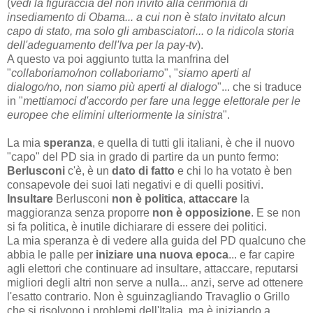
(
vedi la figuraccia del non invito alla cerimonia di
insediamento di Obama... a cui non è stato invitato alcun
capo di stato, ma solo gli ambasciatori... o la ridicola storia
dell'adeguamento dell'Iva per la pay-tv
).
A questo va poi aggiunto tutta la manfrina del
"
collaboriamo/non collaboriamo
", "
siamo aperti al
dialogo/no, non siamo più aperti al dialogo
"... che si traduce
in "
mettiamoci d'accordo per fare una legge elettorale per le
europee che elimini ulteriormente la sinistra
".
La mia
speranza
, e quella di tutti gli italiani, è che il nuovo
"capo" del PD sia in grado di partire da un punto fermo:
Berlusconi
c'è, è un
dato di fatto
e chi lo ha votato è ben
consapevole dei suoi lati negativi e di quelli positivi.
Insultare
Berlusconi
non è politica
,
attaccare
la
maggioranza senza proporre
non è opposizione
. E se non
si fa politica, è inutile dichiarare di essere dei politici.
La mia speranza è di vedere alla guida del PD qualcuno che
abbia le palle per
iniziare una nuova epoca
... e far capire
agli elettori che continuare ad insultare, attaccare, reputarsi
migliori degli altri non serve a nulla... anzi, serve ad ottenere
l'esatto contrario. Non è sguinzagliando Travaglio o Grillo
che si risolvono i problemi dell'Italia, ma è iniziando a