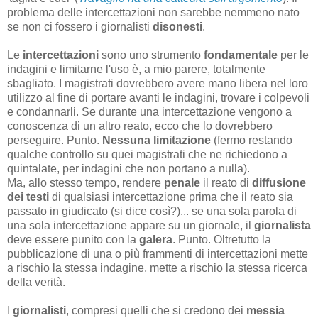
problema delle intercettazioni non sarebbe nemmeno nato
se non ci fossero i giornalisti
disonesti
.
Le
intercettazioni
sono uno strumento
fondamentale
per le
indagini e limitarne l'uso è, a mio parere, totalmente
sbagliato. I magistrati dovrebbero avere mano libera nel loro
utilizzo al fine di portare avanti le indagini, trovare i colpevoli
e condannarli. Se durante una intercettazione vengono a
conoscenza di un altro reato, ecco che lo dovrebbero
perseguire. Punto.
Nessuna limitazione
(fermo restando
qualche controllo su quei magistrati che ne richiedono a
quintalate, per indagini che non portano a nulla).
Ma, allo stesso tempo, rendere
penale
il reato di
diffusione
dei testi
di qualsiasi intercettazione prima che il reato sia
passato in giudicato (si dice così?)... se una sola parola di
una sola intercettazione appare su un giornale, il
giornalista
deve essere punito con la
galera
. Punto. Oltretutto la
pubblicazione di una o più frammenti di intercettazioni mette
a rischio la stessa indagine, mette a rischio la stessa ricerca
della verità.
I
giornalisti
, compresi quelli che si credono dei
messia