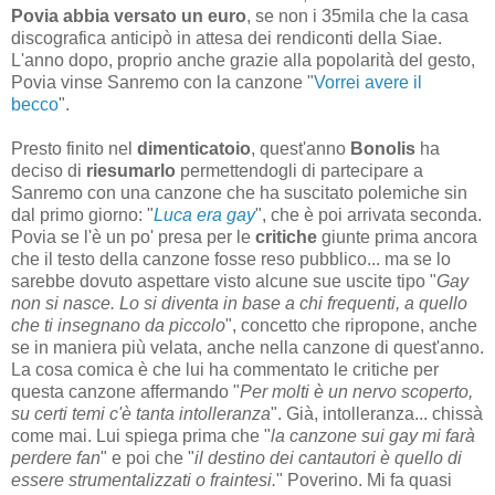
Povia abbia versato un euro
, se non i 35mila che la casa
discografica anticipò in attesa dei rendiconti della Siae.
L'anno dopo, proprio anche grazie alla popolarità del gesto,
Povia vinse Sanremo con la canzone "
Vorrei avere il
becco
".
Presto finito nel
dimenticatoio
, quest'anno
Bonolis
ha
deciso di
riesumarlo
permettendogli di partecipare a
Sanremo con una canzone che ha suscitato polemiche sin
dal primo giorno: "
Luca era gay
", che è poi arrivata seconda.
Povia se l'è un po' presa per le
critiche
giunte prima ancora
che il testo della canzone fosse reso pubblico... ma se lo
sarebbe dovuto aspettare visto alcune sue uscite tipo "
Gay
non si nasce. Lo si diventa in base a chi frequenti, a quello
che ti insegnano da piccolo
", concetto che ripropone, anche
se in maniera più velata, anche nella canzone di quest'anno.
La cosa comica è che lui ha commentato le critiche per
questa canzone affermando "
Per molti è un nervo scoperto,
su certi temi c'è tanta intolleranza
". Già, intolleranza... chissà
come mai. Lui spiega prima che "
la canzone sui gay mi farà
perdere fan
" e poi che "
il destino dei cantautori è quello di
essere strumentalizzati o fraintesi.
" Poverino. Mi fa quasi