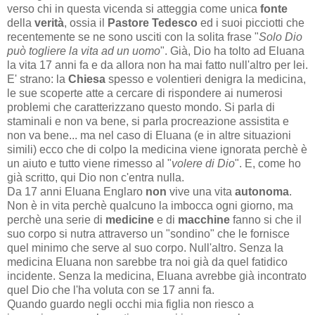
verso chi in questa vicenda si atteggia come unica
fonte
della
verità
, ossia il
Pastore Tedesco
ed i suoi picciotti che
recentemente se ne sono usciti con la solita frase "
Solo Dio
può togliere la vita ad un uomo
". Già, Dio ha tolto ad Eluana
la vita 17 anni fa e da allora non ha mai fatto null'altro per lei.
E' strano: la
Chiesa
spesso e volentieri denigra la medicina,
le sue scoperte atte a cercare di rispondere ai numerosi
problemi che caratterizzano questo mondo. Si parla di
staminali e non va bene, si parla procreazione assistita e
non va bene... ma nel caso di Eluana (e in altre situazioni
simili) ecco che di colpo la medicina viene ignorata perchè è
un aiuto e tutto viene rimesso al "
volere di Dio
". E, come ho
già scritto, qui Dio non c'entra nulla.
Da 17 anni Eluana Englaro
non
vive una vita
autonoma
.
Non è in vita perchè qualcuno la imbocca ogni giorno, ma
perchè una serie di
medicine
e di
macchine
fanno si che il
suo corpo si nutra attraverso un "sondino" che le fornisce
quel minimo che serve al suo corpo. Null'altro. Senza la
medicina Eluana non sarebbe tra noi già da quel fatidico
incidente. Senza la medicina, Eluana avrebbe già incontrato
quel Dio che l'ha voluta con se 17 anni fa.
Quando guardo negli occhi mia figlia non riesco a