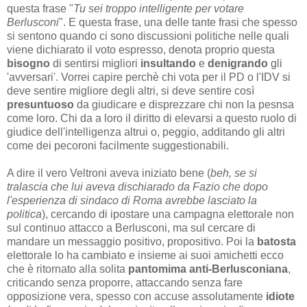
questa frase "
Tu sei troppo intelligente per votare
Berlusconi
". E questa frase, una delle tante frasi che spesso
si sentono quando ci sono discussioni politiche nelle quali
viene dichiarato il voto espresso, denota proprio questa
bisogno
di sentirsi migliori
insultando
e
denigrando
gli
'avversari'. Vorrei capire perchè chi vota per il PD o l'IDV si
deve sentire migliore degli altri, si deve sentire così
presuntuoso
da giudicare e disprezzare chi non la pesnsa
come loro. Chi da a loro il diritto di elevarsi a questo ruolo di
giudice dell'intelligenza altrui o, peggio, additando gli altri
come dei pecoroni facilmente suggestionabili.
A dire il vero Veltroni aveva iniziato bene (
beh, se si
tralascia che lui aveva dischiarado da Fazio che dopo
l'esperienza di sindaco di Roma avrebbe lasciato la
politica
), cercando di ipostare una campagna elettorale non
sul continuo attacco a Berlusconi, ma sul cercare di
mandare un messaggio positivo, propositivo. Poi la
batosta
elettorale lo ha cambiato e insieme ai suoi amichetti ecco
che è ritornato alla solita
pantomima anti-Berlusconiana
,
criticando senza proporre, attaccando senza fare
opposizione vera, spesso con accuse assolutamente
idiote