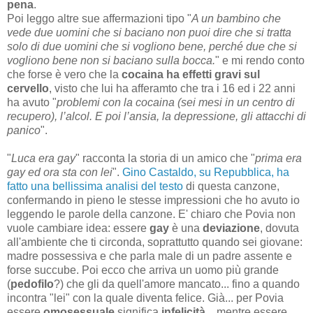
pena
.
Poi leggo altre sue affermazioni tipo "
A un bambino che
vede due uomini che si baciano non puoi dire che si tratta
solo di due uomini che si vogliono bene, perché due che si
vogliono bene non si baciano sulla bocca.
" e mi rendo conto
che forse è vero che la
cocaina ha effetti gravi sul
cervello
, visto che lui ha afferamto che tra i 16 ed i 22 anni
ha avuto "
problemi con la cocaina (sei mesi in un centro di
recupero), l’alcol. E poi l’ansia, la depressione, gli attacchi di
panico
".
"
Luca era gay
" racconta la storia di un amico che "
prima era
gay ed ora sta con lei
".
Gino Castaldo, su Repubblica, ha
fatto una bellissima analisi del testo
di questa canzone,
confermando in pieno le stesse impressioni che ho avuto io
leggendo le parole della canzone. E' chiaro che Povia non
vuole cambiare idea: essere
gay
è una
deviazione
, dovuta
all'ambiente che ti circonda, soprattutto quando sei giovane:
madre possessiva e che parla male di un padre assente e
forse succube. Poi ecco che arriva un uomo più grande
(
pedofilo
?) che gli da quell'amore mancato... fino a quando
incontra "lei" con la quale diventa felice. Già... per Povia
essere
omosessuale
significa
infelicità
... mentre essere