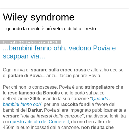
Wiley syndrome
...quando la mente è più veloce di tutto il resto
lunedì 23 febbraio 2009
...bambini fanno ohh, vedono Povia e
scappan via...
Oggi mi va di
sparare sulla croce rossa
e allora ho deciso
di
parlare di Povia
... anzi... faccio parlare Povia.
Per chi non lo conoscesse, Povia è uno
strimpellatore
che
fu
reso famoso da Bonolis
che lo portò sul palco
dell'edizione
2005
usando la sua canzone "
Quando i
bambini fanno ooh
" per una
raccolta fondi
a favore dei
bambini del
Darfur
. Povia si era impegnato pubblicamente a
versare
"
tutti gli
incassi
della canzone
", ma diverse fonti, tra
cui
questo articolo del Corriere.it
, dicono ben altro: de
450mila euro incassati dalla canzone,
non risulta che