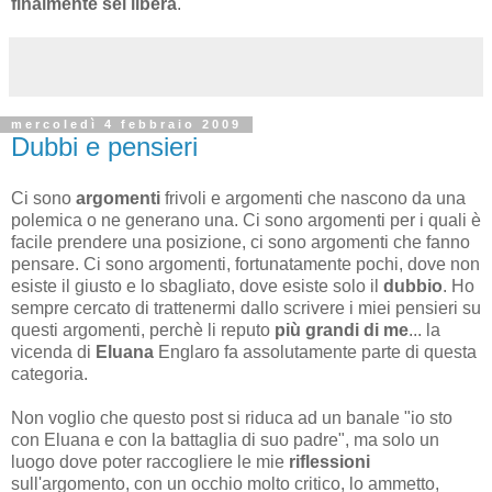
finalmente sei libera
.
mercoledì 4 febbraio 2009
Dubbi e pensieri
Ci sono
argomenti
frivoli e argomenti che nascono da una
polemica o ne generano una. Ci sono argomenti per i quali è
facile prendere una posizione, ci sono argomenti che fanno
pensare. Ci sono argomenti, fortunatamente pochi, dove non
esiste il giusto e lo sbagliato, dove esiste solo il
dubbio
. Ho
sempre cercato di trattenermi dallo scrivere i miei pensieri su
questi argomenti, perchè li reputo
più grandi di me
... la
vicenda di
Eluana
Englaro fa assolutamente parte di questa
categoria.
Non voglio che questo post si riduca ad un banale "io sto
con Eluana e con la battaglia di suo padre", ma solo un
luogo dove poter raccogliere le mie
riflessioni
sull'argomento, con un occhio molto critico, lo ammetto,