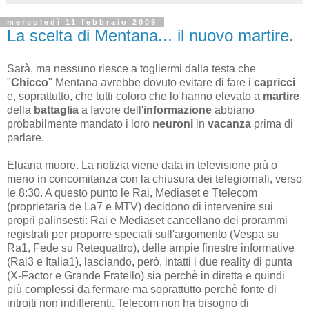
mercoledì 11 febbraio 2009
La scelta di Mentana... il nuovo martire.
Sarà, ma nessuno riesce a togliermi dalla testa che
"
Chicco
" Mentana avrebbe dovuto evitare di fare i
capricci
e, soprattutto, che tutti coloro che lo hanno elevato a
martire
della
battaglia
a favore dell'
informazione
abbiano
probabilmente mandato i loro
neuroni
in
vacanza
prima di
parlare.
Eluana muore. La notizia viene data in televisione più o
meno in concomitanza con la chiusura dei telegiornali, verso
le 8:30. A questo punto le Rai, Mediaset e Ttelecom
(proprietaria de La7 e MTV) decidono di intervenire sui
propri palinsesti: Rai e Mediaset cancellano dei prorammi
registrati per proporre speciali sull'argomento (Vespa su
Ra1, Fede su Retequattro), delle ampie finestre informative
(Rai3 e Italia1), lasciando, però, intatti i due reality di punta
(X-Factor e Grande Fratello) sia perchè in diretta e quindi
più complessi da fermare ma soprattutto perchè fonte di
introiti non indifferenti. Telecom non ha bisogno di