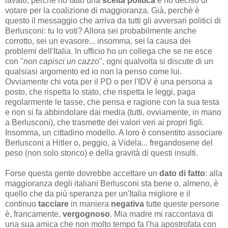
lavato, perchè ho fatto una
scelta politica
e ho deciso di
votare per la coalizione di maggioranza. Già, perchè è
questo il messaggio che arriva da tutti gli avversari politici di
Berlusconi: tu lo voti? Allora sei probabilmente anche
corrotto, sei un evasore... insomma, sei la causa dei
problemi dell'Italia. In ufficio ho un collega che se ne esce
con "
non capisci un cazzo
", ogni qualvolta si discute di un
qualsiasi argomento ed io non la penso come lui.
Ovviamente chi vota per il PD o per l'IDV è una persona a
posto, che rispetta lo stato, che rispetta le leggi, paga
regolarmente le tasse, che pensa e ragione con la sua testa
e non si fa abbindolare dai media (tutti, ovviamente, in mano
a Berlusconi), che trasmette dei valori veri ai propri figli.
Insomma, un cittadino modello. A loro è consentito associare
Berlusconi a Hitler o, peggio, a Videla... fregandosene del
peso (non solo storico) e della gravità di questi insulti.
Forse questa gente dovrebbe accettare un
dato di fatto
: alla
maggioranza degli italiani Berlusconi sta bene o, almeno, è
quello che da più speranza per un'Italia migliore e il
continuo
tacciare
in maniera
negativa
tutte queste persone
è, francamente,
vergognoso
. Mia madre mi raccontava di
una sua amica che non molto tempo fa l'ha apostrofata con