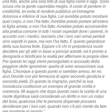
una foto, anche una sola foto di sua figlia come è oggi. Sono
sicura che la gente capirebbe meglio. A costo di perdere in
credibilità, lei evita di rendere pubblica un'immagine
dolorosa e infelice di sua figlia. Lei avrebbe potuto mostrare
quel corpo, e non l'ha fatto. Avrebbe potuto portare all'estero
la figlia amata, e non l'ha fatto. Avrebbe potuto acconsentire
alla pratica comune in tutti i nostri ospedali dove i parenti, in
accordo con i medici, lasciano che i loro cari ormai perduti
sino sepolti in pace, ma non l'ha fatto. E questo garantisce
della sua buona fede. Eppure c'è chi in prepotenza vuole
decidere per gli altri in base a principi astratti, ed è pronto a
denigrarla e falsificare la realtà per affermare le proprie idee.
Per questo lei oggi viene perseguitato e accusato della
peggiore delle ignominie: quella di voler assassinare sua
figlia. Chiunque a questo punto si sarebbe arreso, lei no.
anzi Decide con più fermezza di agire secondo giustizia e
secondo pietà. Di questo la ringrazio, perché la sua
risolutezza costituisce un esempio di grande civiltà e
coerenza. Mi auguro che dopo questo caso la scelta di una
morte dignitosa sarà considerato un diritto e non un colpo
del boia, qualcosa che le persone disperate possano
desiderare per i loro cari, quando non c'è più niente da fare
per riportarle al mondo.
"