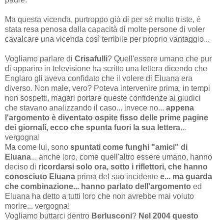
Ma questa vicenda, purtroppo già di per sè molto triste, è
stata resa penosa dalla capacità di molte persone di voler
cavalcare una vicenda così terribile per proprio vantaggio...
Vogliamo parlare di
Crisafulli
? Quell'essere umano che pur
di apparire in televisione ha scritto una lettera dicendo che
Englaro gli aveva confidato che il volere di Eluana era
diverso. Non male, vero? Poteva intervenire prima, in tempi
non sospetti, magari portare queste confidenze ai giudici
che stavano analizzando il caso... invece no...
appena
l'argomento è diventato ospite fisso delle prime pagine
dei giornali, ecco che spunta fuori la sua lettera
...
vergogna!
Ma come lui, sono
spuntati come funghi "amici" di
Eluana
... anche loro, come quell'altro essere umano, hanno
deciso di
ricordarsi solo ora, sotto i riflettori, che hanno
conosciuto Eluana
prima del suo incidente
e... ma guarda
che combinazione... hanno parlato dell'argomento
ed
Eluana ha detto a tutti loro che non avrebbe mai voluto
morire... vergogna!
Vogliamo buttarci dentro
Berlusconi
?
Nel 2004 questo