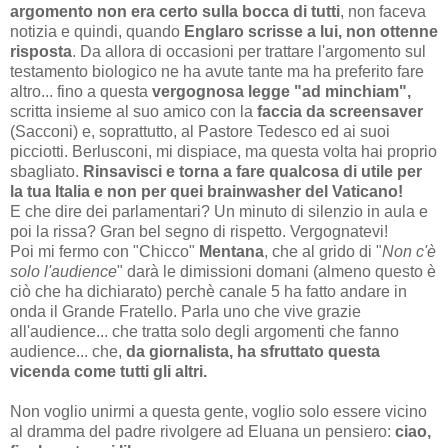
argomento non era certo sulla bocca di tutti
, non faceva
notizia e quindi, quando
Englaro scrisse a lui, non ottenne
risposta
. Da allora di occasioni per trattare l'argomento sul
testamento biologico ne ha avute tante ma ha preferito fare
altro... fino a questa
vergognosa legge "ad minchiam",
scritta insieme al suo amico con la
faccia da screensaver
(Sacconi) e, soprattutto, al Pastore Tedesco ed ai suoi
picciotti. Berlusconi, mi dispiace, ma questa volta hai proprio
sbagliato.
Rinsavisci e torna a fare qualcosa di utile per
la tua Italia e non per quei brainwasher del Vaticano!
E che dire dei parlamentari? Un minuto di silenzio in aula e
poi la rissa? Gran bel segno di rispetto. Vergognatevi!
Poi mi fermo con "Chicco"
Mentana
, che al grido di "
Non c'è
solo l'audience
" darà le dimissioni domani (almeno questo è
ciò che ha dichiarato) perchè canale 5 ha fatto andare in
onda il Grande Fratello. Parla uno che vive grazie
all'audience... che tratta solo degli argomenti che fanno
audience... che,
da giornalista, ha sfruttato questa
vicenda come tutti gli altri.
Non voglio unirmi a questa gente, voglio solo essere vicino
al dramma del padre rivolgere ad Eluana un pensiero:
ciao,