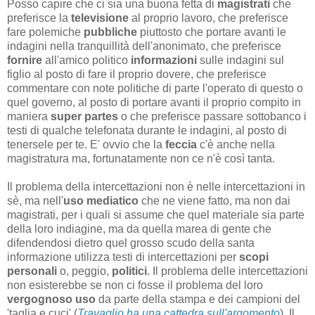
Posso capire che ci sia una buona fetta di
magistrati
che
preferisce la
televisione
al proprio lavoro, che preferisce
fare polemiche
pubbliche
piuttosto che portare avanti le
indagini nella tranquillità dell'anonimato, che preferisce
fornire
all'amico politico
informazioni
sulle indagini sul
figlio al posto di fare il proprio dovere, che preferisce
commentare con note politiche di parte l'operato di questo o
quel governo, al posto di portare avanti il proprio compito in
maniera
super partes
o che preferisce passare sottobanco i
testi di qualche telefonata durante le indagini, al posto di
tenersele per te. E' ovvio che la
feccia
c'è anche nella
magistratura ma, fortunatamente non ce n'è così tanta.
Il problema della intercettazioni non è nelle intercettazioni in
sè, ma nell'
uso mediatico
che ne viene fatto, ma non dai
magistrati, per i quali si assume che quel materiale sia parte
della loro indiagine, ma da quella marea di gente che
difendendosi dietro quel grosso scudo della santa
informazione utilizza testi di intercettazioni per
scopi
personali
o, peggio,
politici
. Il problema delle intercettazioni
non esisterebbe se non ci fosse il problema del loro
vergognoso uso
da parte della stampa e dei campioni del
'taglia e cuci' (
Travaglio ha una cattedra sull'argomento
). Il