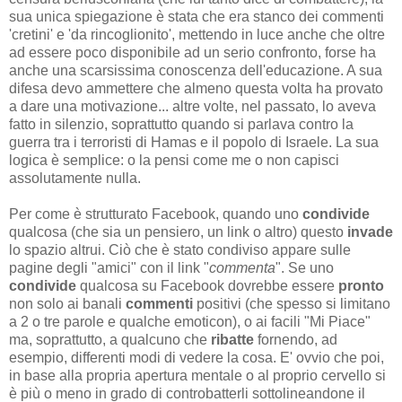
sua unica spiegazione è stata che era stanco dei commenti
'cretini' e 'da rincoglionito', mettendo in luce anche che oltre
ad essere poco disponibile ad un serio confronto, forse ha
anche una scarsissima conoscenza dell'educazione. A sua
difesa devo ammettere che almeno questa volta ha provato
a dare una motivazione... altre volte, nel passato, lo aveva
fatto in silenzio, soprattutto quando si parlava contro la
guerra tra i terroristi di Hamas e il popolo di Israele. La sua
logica è semplice: o la pensi come me o non capisci
assolutamente nulla.
Per come è strutturato Facebook, quando uno
condivide
qualcosa (che sia un pensiero, un link o altro) questo
invade
lo spazio altrui. Ciò che è stato condiviso appare sulle
pagine degli "amici" con il link "
commenta
". Se uno
condivide
qualcosa su Facebook dovrebbe essere
pronto
non solo ai banali
commenti
positivi (che spesso si limitano
a 2 o tre parole e qualche emoticon), o ai facili "Mi Piace"
ma, soprattutto, a qualcuno che
ribatte
fornendo, ad
esempio, differenti modi di vedere la cosa. E' ovvio che poi,
in base alla propria apertura mentale o al proprio cervello si
è più o meno in grado di controbatterli sottolineandone il