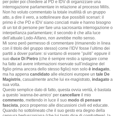
per poter poi chiedere al PD e IDV di organizzare una
interrogazione parlamentare in relazione al processo Mills.
Non ho voluto commentato la totale inutilità di un gruppo
atto, a dire il vero, a sottolineare due possibili scenari: il
primo è che PD e IDV siano conciati male e hanno bisogno
di un tot di persone per fare una sacrosanta interrogazione o
interpellanza parlamentare; il secondo è che alla luce
dell'attuale Lodo-Alfano, non avrebbe molto senso.
Mi sono però permesso di commentare (rimanendo in linea
con il titolo del gruppo stesso) come l'IDV fosse l'ultimo dei
partiti a dover parlare: si vantano di essere "puliti" eppure il
suo
duce Di Pietro
(che è sempre restio a spiegare come
ha fatto ad avere informazioni riservate sull'indagine del
figlio prima ancora dello stesso figlio) non solo
è indagato
,
ma ha appena
candidato
alle elezioni europee un
tale De
Magistris
, casualmente anche lui ex-magistrato,
indagato
a
sua volta.
Questo semplice dato di fatto, questa ovvia verità, è bastata
a questo '
wanna-be-amico
' per
cancellare
il mio
commento
, mettendo in luce il suo
modo di pensare
fascista
, poco propenso alle discussioni civili ed educate.
Quando ho sottolineato che il suo gesto era degno della
censura berlusconiana (che lui tanto dice di combattere), la