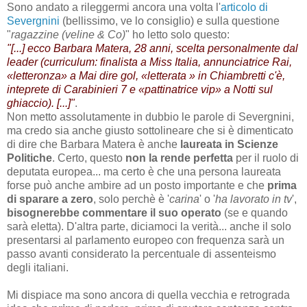
Sono andato a rileggermi ancora una volta l'
articolo di
Severgnini
(bellissimo, ve lo consiglio) e sulla questione
"
ragazzine (veline & Co)
" ho letto solo questo:
"[...] ecco Barbara Matera, 28 anni, scelta perso­nalmente dal
leader (curriculum: finalista a Miss Italia, annunciatrice Rai,
«letteronza» a Mai dire gol, «lettera­ta » in Chiambretti c'è,
inteprete di Carabinieri 7 e «patti­natrice vip» a Notti sul
ghiaccio). [...]"
.
Non metto assolutamente in dubbio le parole di Severgnini,
ma credo sia anche giusto sottolineare che si è dimenticato
di dire che Barbara Matera è anche
laureata in Scienze
Politiche
. Certo, questo
non la rende
perfetta
per il ruolo di
deputata europea... ma certo è che una persona laureata
forse può anche ambire ad un posto importante e che
prima
di sparare a zero
, solo perchè è '
carina
' o '
ha lavorato in tv
',
bisognerebbe commentare il suo operato
(se e quando
sarà eletta). D'altra parte, diciamoci la verità... anche il solo
presentarsi al parlamento europeo con frequenza sarà un
passo avanti considerato la percentuale di assenteismo
degli italiani.
Mi dispiace ma sono ancora di quella vecchia e retrograda