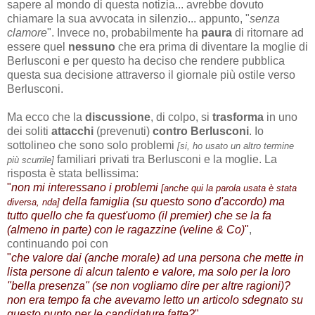
sapere al mondo di questa notizia... avrebbe dovuto
chiamare la sua avvocata in silenzio... appunto, "
senza
clamore
". Invece no, probabilmente ha
paura
di ritornare ad
essere quel
nessuno
che era prima di diventare la moglie di
Berlusconi e per questo ha deciso che rendere pubblica
questa sua decisione attraverso il giornale più ostile verso
Berlusconi.
Ma ecco che la
discussione
, di colpo, si
trasforma
in uno
dei soliti
attacchi
(prevenuti)
contro Berlusconi
. Io
sottolineo che sono solo problemi
[si, ho usato un altro termine
familiari privati tra Berlusconi e la moglie. La
più scurrile]
risposta è stata bellissima:
"
non mi interessano i problemi
[anche qui la parola usata è stata
della famiglia (su questo sono d'accordo) ma
diversa, nda]
tutto quello che fa quest'uomo (il premier) che se la fa
(almeno in parte) con le ragazzine (veline & Co)
"
,
continuando poi con
"
che valore dai (anche morale) ad una persona che mette in
lista persone di alcun talento e valore, ma solo per la loro
"bella presenza" (se non vogliamo dire per altre ragioni)?
non era tempo fa che avevamo letto un articolo sdegnato su
questo punto per le candidature fatte?
"
.