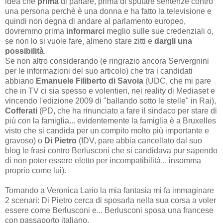
idea che
prima
di parlare, prima di sputare sentenze contro
una persona perchè è una donna e ha fatto la televisione e
quindi non degna di andare al parlamento europeo,
dovremmo prima
informarci
meglio sulle sue credenziali o,
se non lo si vuole fare, almeno stare zitti e
dargli una
possibilità
.
Se non altro considerando (e ringrazio ancora Servergnini
per le informazioni del suo articolo) che tra i candidati
abbiano
Emanuele Filiberto di Savoia
(UDC, che mi pare
che in TV ci sia spesso e volentieri, nei reality di Mediaset e
vincendo l'edizione 2009 di "ballando sotto le stelle" in Rai),
Cofferati
(PD, che ha rinunciato a fare il sindaco per stare di
più con la famiglia... evidentemente la famiglia è a Bruxelles
visto che si candida per un compito molto più importante e
gravoso) o
Di Pietro
(IDV, pare abbia cancellato dal suo
blog le frasi contro Berlusconi che si candidava pur sapendo
di non poter essere eletto per incompatibilità... insomma
proprio come lui).
Tornando a Veronica Lario la mia fantasia mi fa immaginare
2 scenari: Di Pietro cerca di sposarla nella sua corsa a voler
essere come Berlusconi e... Berlusconi sposa una francese
con passaporto italiano.