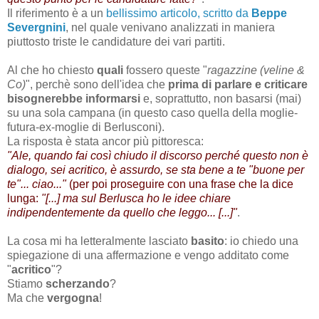
Il riferimento è a un
bellissimo articolo, scritto da
Beppe
Severgnini
, nel quale venivano analizzati in maniera
piuttosto triste le candidature dei vari partiti.
Al che ho chiesto
quali
fossero queste "
ragazzine (veline &
Co)
", perchè sono dell'idea che
prima di parlare e criticare
bisognerebbe informarsi
e, soprattutto, non basarsi (mai)
su una sola campana (in questo caso quella della moglie-
futura-ex-moglie di Berlusconi).
La risposta è stata ancor più pittoresca:
"Ale, quando fai così chiudo il discorso perché questo non è
dialogo, sei acritico, è assurdo, se sta bene a te "buone per
te"... ciao..."
(per poi proseguire con una frase che la dice
lunga:
"[...] ma sul Berlusca ho le idee chiare
indipendentemente da quello che leggo... [...]"
.
La cosa mi ha letteralmente lasciato
basito
: io chiedo una
spiegazione di una affermazione e vengo additato come
"
acritico
"?
Stiamo
scherzando
?
Ma che
vergogna
!