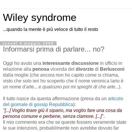
Wiley syndrome
...quando la mente è più veloce di tutto il resto
lunedì 4 maggio 2009
Informarsi prima di parlare... no?
Oggi ho avuto una
interessante discussione
in ufficio in
relazione alla
penosa
vicenda del
divorzio
di
Berlusconi
dalla moglie (che ancora non ho capito come si chiama,
visto che solo ieri ho scoperto che il nome veronica lario è
un nome d'arte...
e qualcuno poi mi spieghi di che arte...
).
Il tutto nasce da questa affermazione (presa da un
articolo
del giornale di gossip Repubblica
):
"[...] Voglio tirare giù il sipario, ma voglio fare una cosa da
persona comune e perbene, senza clamore. [...]"
.
Il mio commento era che se queste fossero veramente state
le sue intenzioni, probabilmente non avrebbe dovuto far