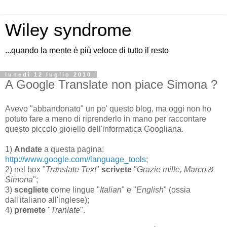
Wiley syndrome
...quando la mente è più veloce di tutto il resto
lunedì 12 luglio 2010
A Google Translate non piace Simona ?
Avevo "abbandonato" un po' questo blog, ma oggi non ho
potuto fare a meno di riprenderlo in mano per raccontare
questo piccolo gioiello dell'informatica Googliana.
1)
Andate
a questa pagina:
http://www.google.com//language_tools
;
2) nel box "
Translate Text
"
scrivete
"
Grazie mille, Marco &
Simona
";
3)
scegliete
come lingue "
Italian
" e "
English
" (ossia
dall'italiano all'inglese);
4)
premete
"
Tranlate
".