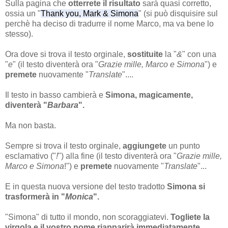
Sulla pagina che
otterrete il risultato
sarà quasi corretto,
ossia un "
Thank you, Mark & Simona
" (si può disquisire sul
perchè ha deciso di tradurre il nome Marco, ma va bene lo
stesso).
Ora dove si trova il testo orginale,
sostituite
la "
&
" con una
"
e
" (il testo diventerà ora "
Grazie mille, Marco e Simona
") e
premete
nuovamente "
Translate
"....
Il testo in basso cambierà
e
Simona, magicamente,
diventerà "
Barbara
".
Ma non basta.
Sempre si trova il testo orginale,
aggiungete
un punto
esclamativo ("
!
") alla fine (il testo diventerà ora "
Grazie mille,
Marco e Simona
!") e
premete
nuovamente "
Translate
"...
E in questa nuova versione del testo tradotto
Simona si
trasformerà in "
Monica
".
"Simona" di tutto il mondo, non scoraggiatevi.
Togliete la
virgola e il vostro nome riapparirà immediatamente.